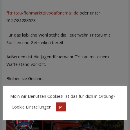
fftrittau-flohmarkt@vodafonemail.de
oder unter
0157/81283523
Für das leibliche Wohl steht die Feuerwehr Trittau mit
Speisen und Getränken bereit.
Außerdem ist die Jugendfeuerwehr Trittau mit einem
Waffelstand vor Ort.
Bleiben sie Gesund!
Ihre Feuerwehr Trittau.
Moin wir Benutzen Cookies! Ist das für dich in Ordung?
Cookie Einstellungen
Ja