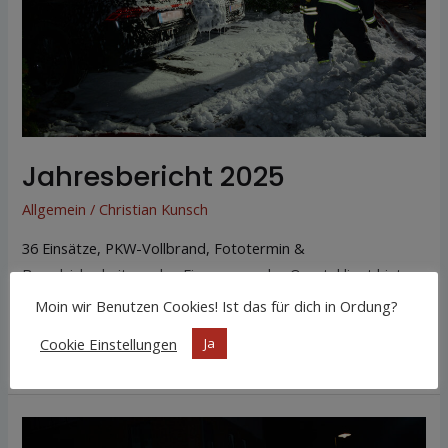
Jahresbericht 2025
Allgemein
/
Christian Kunsch
36 Einsätze, PKW-Vollbrand, Fototermin &
Brandsicherheitswache. Ein spannendes Quartal liegt hinter
uns. Lesen Sie hier den ganzen Artikel…
Moin wir Benutzen Cookies! Ist das für dich in Ordung?
Cookie Einstellungen
Ja
Weiterlesen »
Quartalsbericht